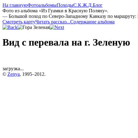
На главную
Фотоальбомы
Походы
С.К.Ж.Д.
Блог
Фото из альбома «Из Гуамки в Красную Поляну».
— Большой поход по Северо-Западному Кавказу по маршруту
Смотреть карту
Читать рассказ...
Содержание альбома
Вид с перевала на г. Зеленую
загрузка...
©
Zenya
, 1995–2012.