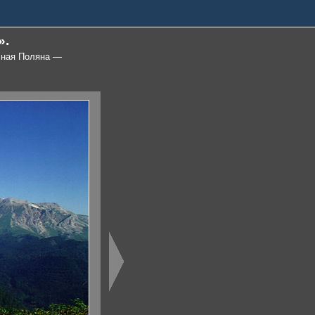
».
сная Поляна —