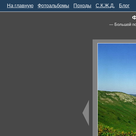
На главную
Фотоальбомы
Походы
С.К.Ж.Д.
Блог
Ф
— Большой по