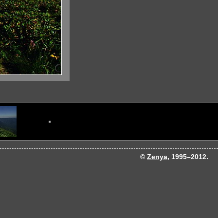
©
Zenya
, 1995–2012.