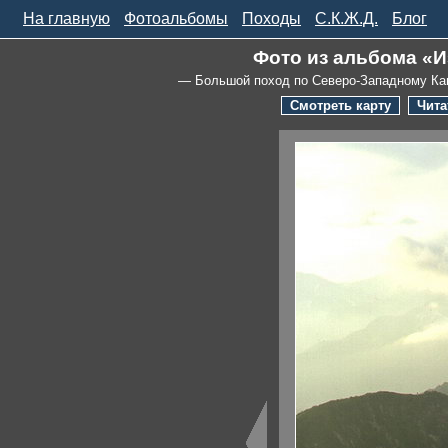
На главную
Фотоальбомы
Походы
С.К.Ж.Д.
Блог
Фото из альбома «И
— Большой поход по Северо-Западному Ка
Смотреть карту
Чита