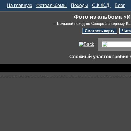
На главную
Фотоальбомы
Походы
С.К.Ж.Д.
Блог
Фото из альбома «И
— Большой поход по Северо-Западному Ка
Смотреть карту
Чита
Сложный участок гребня