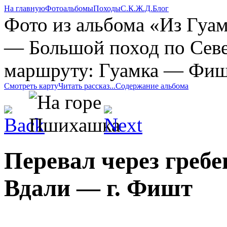
На главную
Фотоальбомы
Походы
С.К.Ж.Д.
Блог
Фото из альбома «Из Гуа
— Большой поход по Севе
маршруту: Гуамка — Фиш
Смотреть карту
Читать рассказ...
Содержание альбома
Перевал через греб
Вдали — г. Фишт