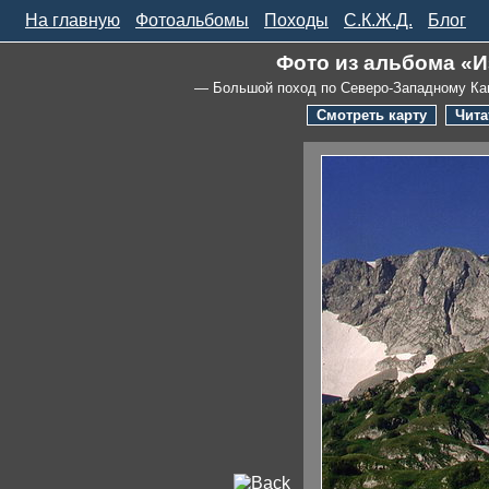
На главную
Фотоальбомы
Походы
С.К.Ж.Д.
Блог
Фото из альбома «И
— Большой поход по Северо-Западному Ка
Смотреть карту
Чита