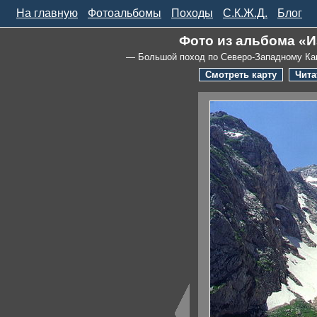
На главную
Фотоальбомы
Походы
С.К.Ж.Д.
Блог
Фото из альбома «И
— Большой поход по Северо-Западному Ка
Смотреть карту
Чита