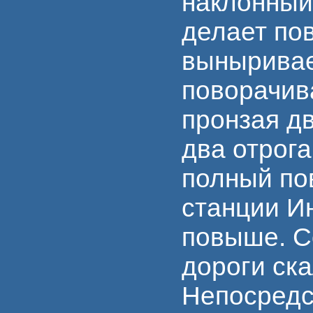
наклонный
делает пов
выныривае
поворачив
пронзая д
два отрога
полный пов
станции Ин
повыше. С
дороги ск
Непосредс