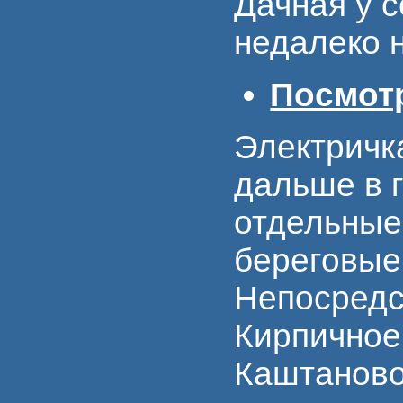
Дачная у с
недалеко 
Посмот
Электричк
дальше в 
отдельные
береговые
Непосредс
Кирпичное
Каштаново