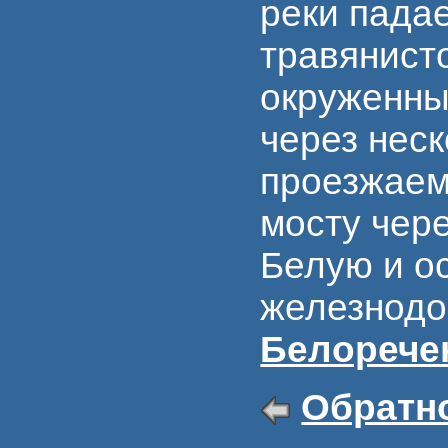
реки падае
травянист
окруженны
через нес
проезжаем
мосту чер
Белую и о
железнодо
Белорече
Обратно