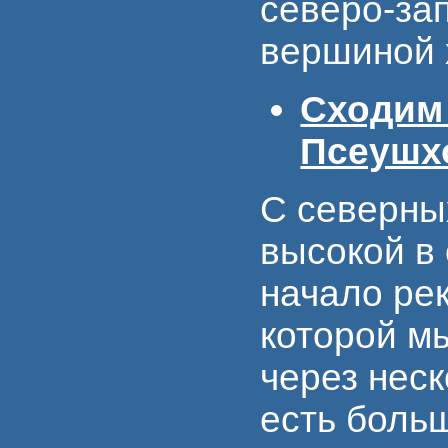
северо-за
вершиной 
Сходим
Псеушх
С северны
высокой в 
начало ре
которой м
через неск
есть боль