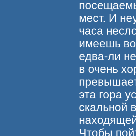
посещаемы
мест. И не
часа несл
имеешь во
едва-ли не
в очень х
превышает
эта гора у
скальной 
находящей
Чтобы пой