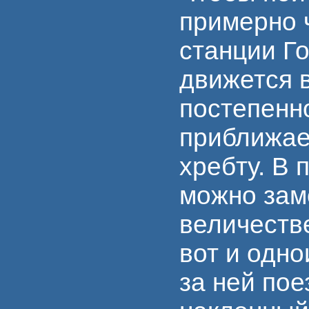
примерно 
станции Го
движется в
постепенн
приближае
хребту. В 
можно зам
величеств
вот и одн
за ней по