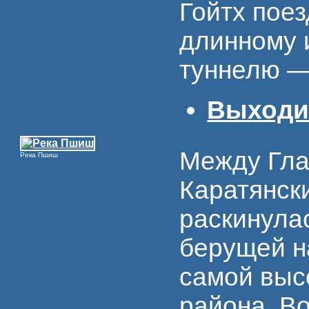
Гойтх поез
длинному 
туннелю —
Выходим
Между Гла
Река Пшиш
Каратянск
раскинула
берущей н
самой выс
района. Во