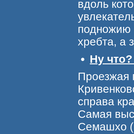
вдоль кот
увлекател
подножию 
хребта, а 
Ну что
Проезжая 
Кривенковс
справа кр
Самая выс
Семашхо (