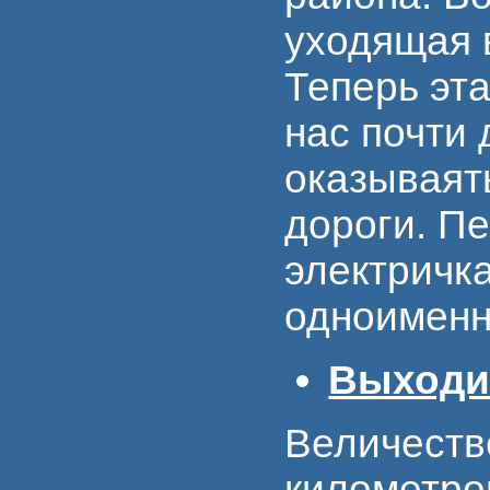
уходящая в
Теперь эт
нас почти 
оказываять
дороги. Пе
электричк
одноименн
Выходи
Величеств
километро