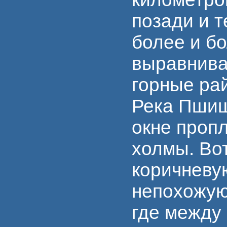
позади и т
более и б
выравнива
горные ра
Река Пшиш
окне проп
холмы. Во
коричневу
непохожую 
где между