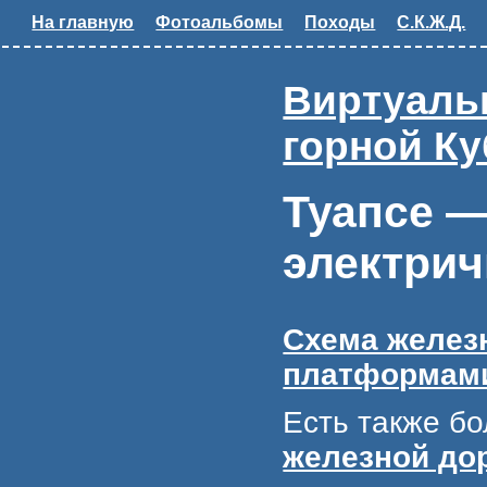
На главную
Фотоальбомы
Походы
С.К.Ж.Д.
Виртуаль
горной К
Туапсе —
электрич
Схема железн
платформам
Есть также б
железной до