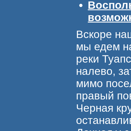
Воспол
возмож
Вскоре на
мы едем на
реки Туапс
налево, за
мимо посе
правый по
Черная кру
останавли