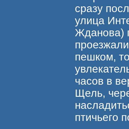
сразу пос
улица Инт
Жданова) 
проезжали
пешком, т
увлекател
часов в ве
Щель, чере
насладить
птичьего п