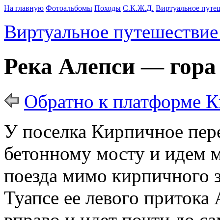
На главную
Фотоальбомы
Походы
С.К.Ж.Д.
Виртуальное путе
Виртуальное путешествие
Река Алепси — гора
Обратно к платформе 
У поселка Кирпичное пере
бетонному мосту и идем 
поезда мимо кирпичного з
Туапсе ее левого притока
вправо и идет почти до са