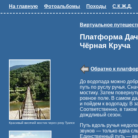
На главную
Фотоальбомы
Походы
С.К.Ж.Д.
Виртуальное путешест
Платформа Дач
Чёрная Круча
Обратно к платфо
До водопада можно доб
путь по руслу ручья. Сн
мостику. Затем повернут
ровное поле. В самом да
и пойдем к водопаду. В з
Соответственно, в таком 
дождливый сезон.
Красивый висячий мостик через реку Туапсе
Путь вдоль ручья недоло
звуков — только едва с
Единственный путь — вве