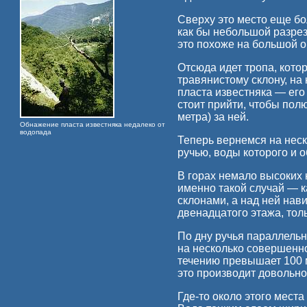
Сверху это место еще бо
как бы небольшой разрез,
это похоже на большой о
Отсюда идет тропа, котор
травянистому склону, н
пласта известняка — его
стоит прийти, чтобы пол
метра) за ней.
Обнажение пласта известняка недалеко от
водопада
Теперь вернемся на неск
ручью, воды которого и 
В горах немало высоких 
именно такой случай — 
склонами, а над ней нав
двенадцатого этажа, толь
По дну ручья параллельн
на несколько совершенно
течению превышает 100 м
это производит довольно
Где-то около этого мест