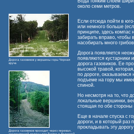
Вода тонким слоем ширин
около семи метров.
Если отсюда пойти в юго
или немного больше (есл
принципе, здесь компас 
забирать вправо, чтобы 
насобирать много грибов,
Дорога появляется неожи
появляются кустарники и
Дорога газовиков у вершины горы Черная
дорога газовиков. Ее про
круча
высокой травой, котора
по дороге, оказываемся 
подъеме на гору мы име
спиной.
Но несмотря на то, что д
локальные вершинки, вес
стоящая по обе стороны 
Еще в начале спуска с 
дороги, и в который ра
прокладывать эту дорогу
Дорога газовиков проходит через перевал,
соединяющий долины рек Туапсе и Дедеркой