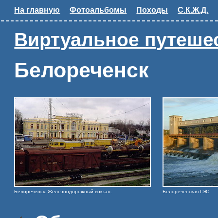
На главную
Фотоальбомы
Походы
С.К.Ж.Д.
Виртуальное путешес
Белореченск
Белореченск. Железнодорожный вокзал.
Белореченская ГЭС.