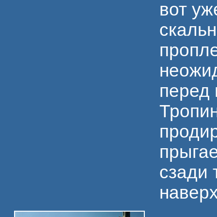
вот уж
скальн
пропле
неожи
перед 
Тропин
продир
прыгае
сзади 
навер