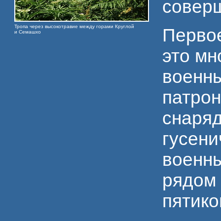
совер
Тропа через высокотравие между горами Круглой
Первое
и Семашхо
это м
военны
патро
снаряд
гусени
военны
рядом 
пятико