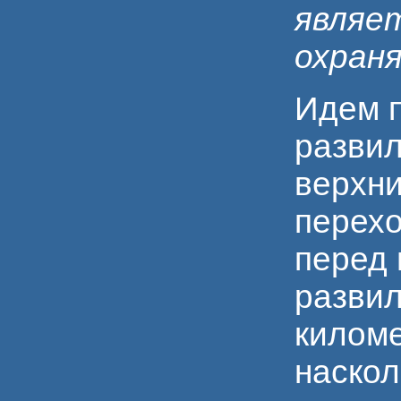
являе
охран
Идем п
разви
верхни
перехо
перед 
развил
киломе
наскол