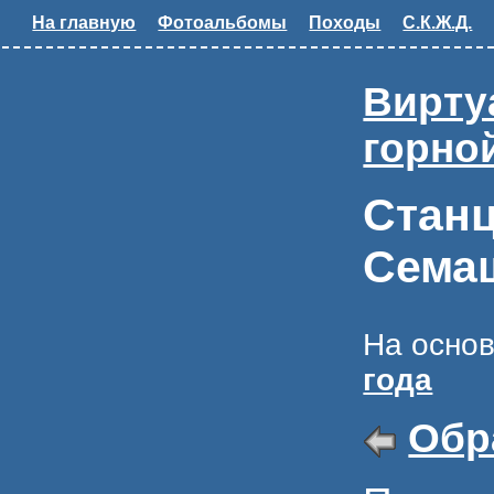
На главную
Фотоальбомы
Походы
С.К.Ж.Д.
Вирту
горно
Станц
Сема
На осно
года
Обра