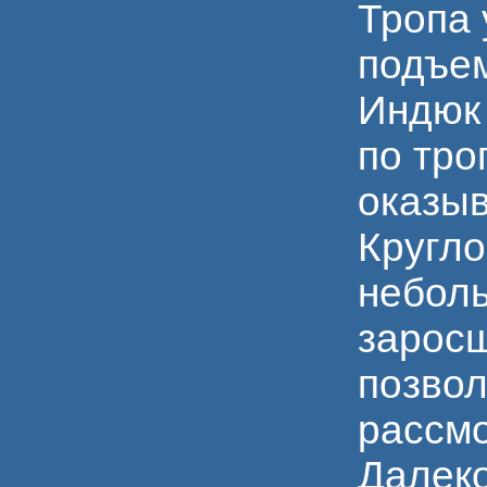
Тропа 
подъем
Индюк 
по тро
оказы
Кругло
неболь
заросш
позвол
рассмо
Далеко