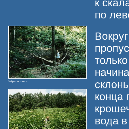
к скал
по лев
Вокруг
пропус
только
начина
склоны
Чёрное озеро
конца
крошеч
вода в