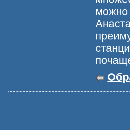
можно 
Анаста
преиму
станци
почаще
Обра