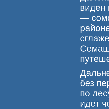
виден 
— сомо
районе
сглаж
Семаш
путеше
Дальне
без пе
по лес
идет ч