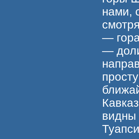
нами, 
смотря
— гора
— доли
направ
просту
ближай
Кавказ
видны 
Туапси