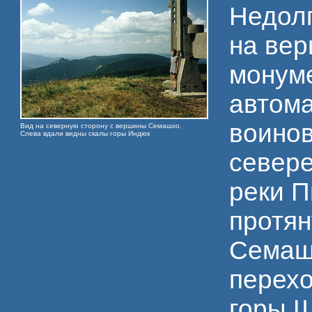
Недолг
на вер
монуме
автома
воинов
Вид на северную сторону с вершины Семашхо.
Слева вдали видны скалы горы Индюк
севере
реки П
протян
Семаш
перехо
горы Ш