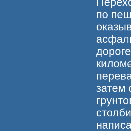
Перех
по пеш
оказы
асфал
дороге
киломе
перева
затем 
грунто
столби
написа