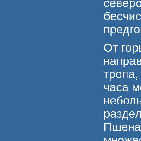
северо
бесчи
предго
От гор
направ
тропа,
часа м
неболь
разде
Пшенах
множес