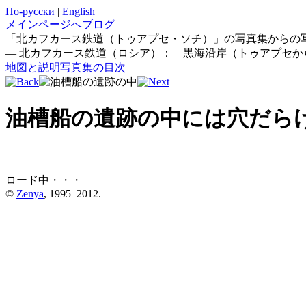
По-русски
|
English
メインページへ
ブログ
「北カフカース鉄道（トゥアプセ・ソチ）」の写真集からの
— 北カフカース鉄道（ロシア）： 黒海沿岸（トゥアプセか
地図と説明
写真集の目次
油槽船の遺跡の中には穴だら
ロード中・・・
©
Zenya
, 1995–2012.