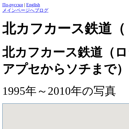
По-русски
|
English
メインページへ
ブログ
北カフカース鉄道（
北カフカース鉄道（ロ
アプセからソチまで）
1995年～2010年の写真