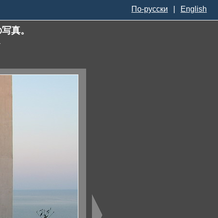
По-русски
|
English
の写真。
—