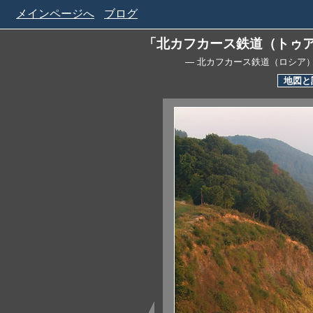
メインページへ
ブログ
「北カフカース鉄道（トゥ
— 北カフカース鉄道（ロシア
地図と