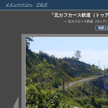
メインページへ
ブログ
「北カフカース鉄道（トゥ
— 北カフカース鉄道（ロシア
地図と