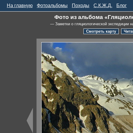
На главную
Фотоальбомы
Походы
С.К.Ж.Д.
Блог
Фото из альбома «Гляциоло
— Заметки о гляциологической экспедиции н
Смотреть карту
Чита