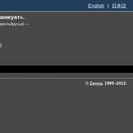
English
|
日本語
анкуат».
Приэльбрусье) —
©
Zenya
, 1995–2012.