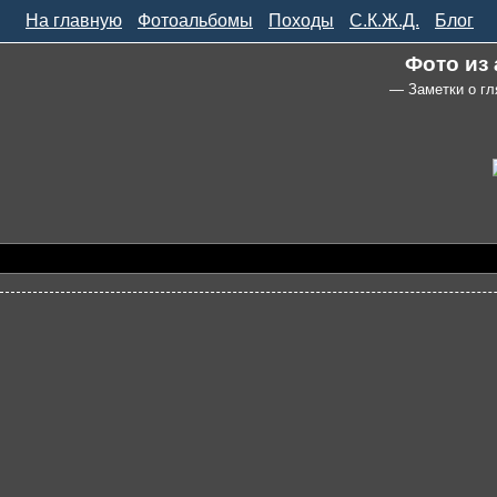
На главную
Фотоальбомы
Походы
С.К.Ж.Д.
Блог
Фото из
— Заметки о гл