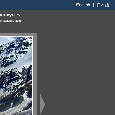
English
|
日本語
анкуат».
Приэльбрусье) —