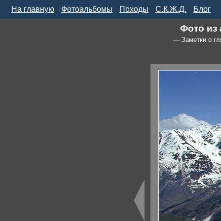
На главную
Фотоальбомы
Походы
С.К.Ж.Д.
Блог
Фото из
— Заметки о гл