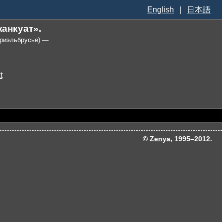
English
|
日本語
анкуат».
Приэльбрусье) —
©
Zenya
, 1995–2012.