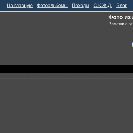
На главную
Фотоальбомы
Походы
С.К.Ж.Д.
Блог
Фото из
— Заметки о гл