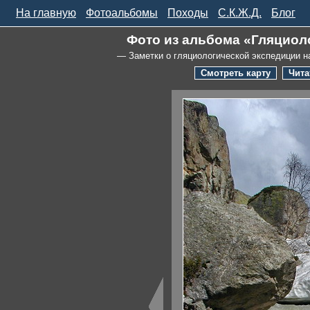
На главную
Фотоальбомы
Походы
С.К.Ж.Д.
Блог
Фото из альбома «Гляциоло
— Заметки о гляциологической экспедиции н
Смотреть карту
Чита