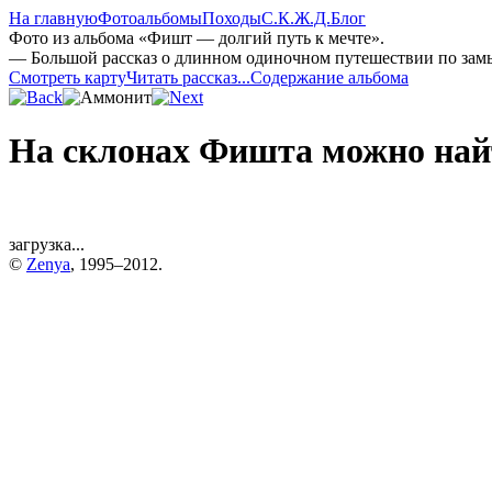
На главную
Фотоальбомы
Походы
С.К.Ж.Д.
Блог
Фото из альбома «Фишт — долгий путь к мечте».
— Большой рассказ о длинном одиночном путешествии по зам
Смотреть карту
Читать рассказ...
Содержание альбома
На склонах Фишта можно най
загрузка...
©
Zenya
, 1995–2012.