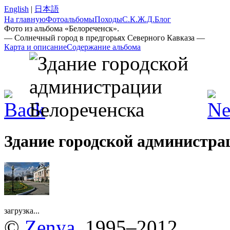
English
|
日本語
На главную
Фотоальбомы
Походы
С.К.Ж.Д.
Блог
Фото из альбома «Белореченск».
— Солнечный город в предгорьях Северного Кавказа —
Карта и описание
Содержание альбома
Здание городской администра
загрузка...
©
Zenya
, 1995–2012.