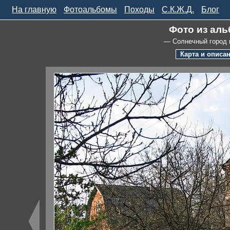
На главную
Фотоальбомы
Походы
С.К.Ж.Д.
Блог
Фото из аль
— Солнечный город 
Карта и описа