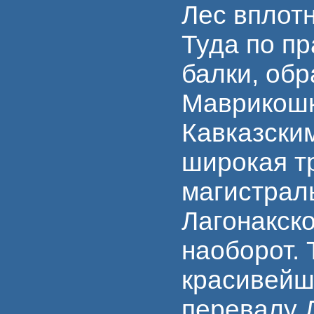
Лес вплотн
Туда по п
балки, об
Маврикошк
Кавказским
широкая т
магистраль
Лагонакско
наоборот. 
красивейш
перевалу 