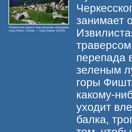
Черкесско
занимает о
«Каменное море» под южными обрывами
Извилиста
горы Фишт. Слева — гора Амуко (1918).
траверсом
перепада 
зеленым л
горы Фишт
какому-ниб
уходит вле
балка, тро
тем, чтоб