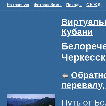
На главную
Фотоальбомы
Походы
С.К.Ж.Д.
Виртуальн
Кубани
Белореч
Черкесск
Обратн
перевалу
Путь от Бе