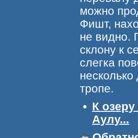
можно про
Фишт, нах
не видно.
склону к с
слегка пов
несколько 
тропе.
К озеру
Аулу...
Обратн