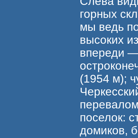
Слева вид
горных ск
мы ведь п
высоких из
впереди —
остроконе
(1954 м); 
Черкесски
перевалом
поселок: с
домиков, б