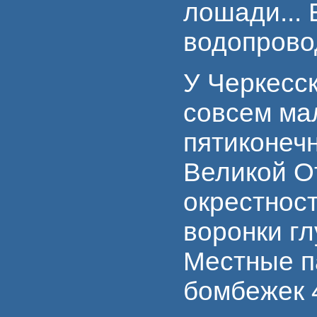
лошади...
водопрово
У Черкесск
совсем ма
пятиконеч
Великой От
окрестнос
воронки гл
Местные п
бомбежек 4