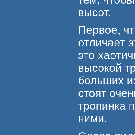
высот.
Первое, чт
отличает э
это хаоти
высокой т
больших из
стоят очен
тропинка 
ними.