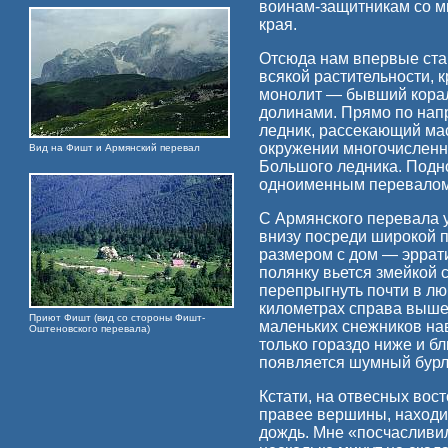
воинам-защитникам со м
края.
Отсюда нам впервые ста
всякой растительности,
монолит — бывший корал
долинами. Прямо по нап
ледник, рассекающий ма
окружении многочисленн
Вид на Фишт и Армянский перевал
Большого ледника. Подно
одноименным перевалом, 
С Армянского перевала 
внизу посреди широкой п
размером с дом — эррат
полянку вьется змейкой 
перепрыгнуть почти в лю
километрах справа выше
Приют Фишт (вид со стороны Фишт-
маленьких снежников нав
Оштеновского перевала)
только гораздо ниже и б
появляется шумный бурл
Кстати, на отвесных вос
правее вершины, находит
дождь. Мне «посчасливил