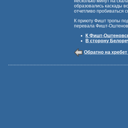
несколько минут на скала
образовались каскады во
отчетливо пробиваться с
К приюту Фишт тропы под
перевала Фишт-Оштеновс
К Фишт-Оштеновск
В сторону Белореч
Обратно на хребет