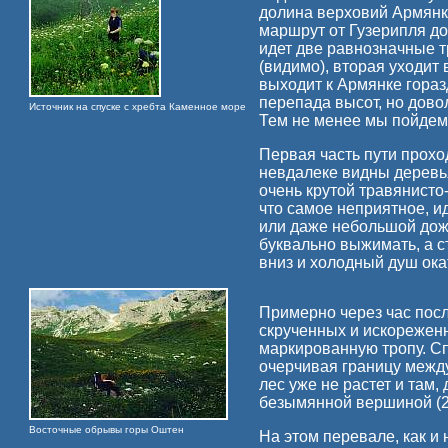
долина верховий Армянк
маршрут от Гузерипля до
идет две равнозначные т
(видимо), вторая уходит
выходит к Армянке гораз
перепада высот, но довол
Источник на спуске с хребта Каменное море
Тем не менее мы пойдем
Первая часть пути прохо
невдалеке видны деревья
очень крутой травянисто-
что самое неприятное, и
или даже небольшой дож
буквально выжимать, а с
вниз и холодный душ ока
Примерно через час пос
скрученных и искореженн
маркированную тропу. С
очерчивая границу межд
лес уже не растет и там,
безымянной вершиной (2
Восточные обрывы горы Оштен
На этом перевале, как и 