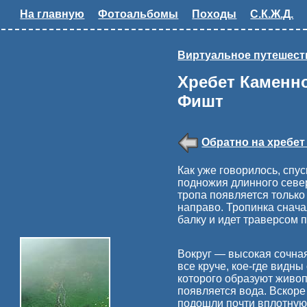
На главную
Фотоальбомы
Походы
С.К.Ж.Д.
Виртуальное путешест
Хребет Каменн
Фишт
Обратно на хребет
Как уже говорилось, спу
подножия длинного север
тропа появляется только
направо. Тропинка снача
балку и идет траверсом 
Вокруг — высокая сочная
все круче, кое-где видны
которого образуют живоп
появляется вода. Вскоре
подошли почти вплотную 