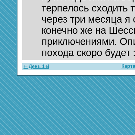
терпелось сходить т
через три месяца я 
конечно же на Шесси
приключениями. Опи
похода скоро будет 
Карт
⇐ День 1-й