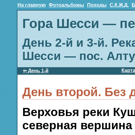
На главную
Фотоальбомы
Походы
С.К.Ж.Д.
Б
Гора Шесси — п
День 2-й и 3-й. Ре
Шесси — пос. Алт
Карт
⇐ День 1-й
День второй. Без 
Верховья реки Ку
северная вершина 