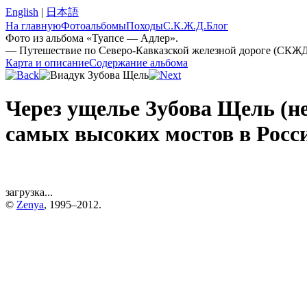
English
|
日本語
На главную
Фотоальбомы
Походы
С.К.Ж.Д.
Блог
Фото из альбома «Туапсе — Адлер».
— Путешествие по Северо-Кавказской железной дороге (СКЖД
Карта и описание
Содержание альбома
Через ущелье Зубова Щель (н
самых высоких мостов в Росс
загрузка...
©
Zenya
, 1995–2012.