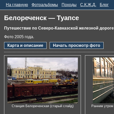
На главную
Фотоальбомы
Походы
С.К.Ж.Д.
Блог
Белореченск — Туапсе
Путешествие по Северо-Кавказской железной дороге
Фото 2005 года.
Карта и описание
Начать просмотр фото
Станция Белореченская (старый слайд)
Ранним утром 