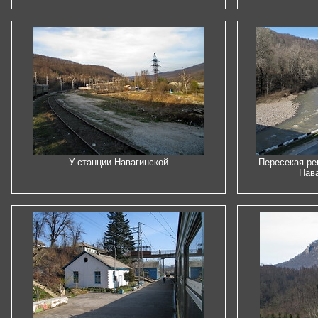
У станции Навагинской
Пересекая ре
Нава