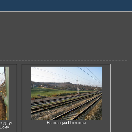
езд тут
На станция Пшехская
ьшому