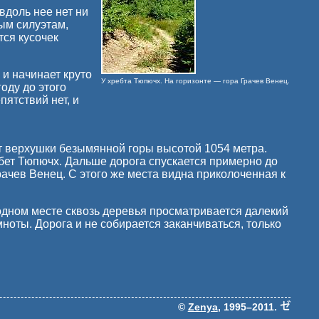
 вдоль нее нет ни
тым силуэтам,
тся кусочек
 и начинает круто
У хребта Тюпючх. На горизонте — гора Грачев Венец.
оду до этого
ятствий нет, и
т верхушки безымянной горы высотой 1054 метра.
ебет Тюпючх. Дальше дорога спускается примерно до
рачев Венец. С этого же места видна приколоченная к
 одном месте сквозь деревья просматривается далекий
мноты. Дорога и не собирается заканчиваться, только
©
Zenya
, 1995–2011.