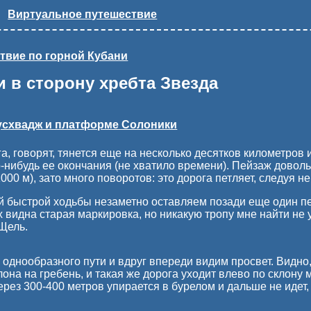
Виртуальное путешествие
твие по горной Кубани
 в сторону хребта Звезда
Цусхвадж и платформе Солоники
а, говорят, тянется еще на несколько десятков километров и
о-нибудь ее окончания (не хватило времени). Пейзаж довол
00 м), зато много поворотов: это дорога петляет, следуя н
й быстрой ходьбы незаметно оставляем позади еще один пе
 видна старая маркировка, но никакую тропу мне найти не
 Щель.
однообразного пути и вдруг впереди видим просвет. Видно
лона на гребень, и такая же дорога уходит влево по склону
рез 300-400 метров упирается в бурелом и дальше не идет, 