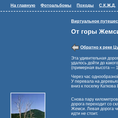
На главную
Фотоальбомы
Походы
С.К.Ж.Д.
Виртуальное путешес
От горы Жемси
Обратно к реке 
Эта удивительная дорог
удалось дойти до каког
(примерная высота — 10
Через час однообразно
У перевала на деревьях
вниз к поселку Каткова
Снова пару километров 
дорога переходит со ск
Жемси. Левая дорога че
идти не стоит.