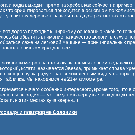
рога иногда выходит прямо на хребет, как сейчас, например,
так что ориентироваться приходится в основном по холмис
стую листву деревьев, разве что в двух-трех местах открое
 вот дорога подходит к широкому основанию какой то горки
елось бы обратить внимание на качество дороги: в сухую пог
обраться даже на легковой машине — принципиальных преп
ановится слишком крут для нее.
ложности метров на сто и оказываемся совсем недалеко о
 который, кстати, называется Звезда, примыкает справа хр
 в конце спуска радует нас великолепным видом на гору Г
я табличка. Мы находимся на 21-м километре.
тречается ничего особенно интересного, кроме того, что в
лению, я не ходил — мог не успеть вернуться к людям до те
стати, в этих местах куча зверья...)
Цусхвадж и платформе Солоники