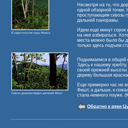
Несмотря на то, что до
одной обзорной точки, 
проступающим сквозь гу
дальней панорамы.
Идем еще минут сорок и
В окрестностях горы Жемси
на нее взбираться. Хот
места можно было бы д
только здесь подъем ст
Поднимаемся в общей с
Здесь к нашему хребту,
своей прежней высоты и
дереву большая красна
Еще примерно час не вс
Фишт, а дальше, к сожа
Сквозь деревья виден далекий Фишт
стала немного поуже. (К
Обратно к реке 