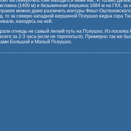
бет на северо-востоке находится ниже нас. И только далек
главка (1400 м) и безымянная вершина 1684 м на ГКХ, за
 правее можно даже различить контуры Фишт-Оштеновского 
ад, то за северо-западной вершиной Псеушхо видна гора Тх
евали, находясь на ней.
али отнюдь не самый легкий путь на Псеушхо. Из поселка 
сего за 2-3 часа (если не торопиться). Примерно так же быс
ками Большой и Малый Псеушхо.