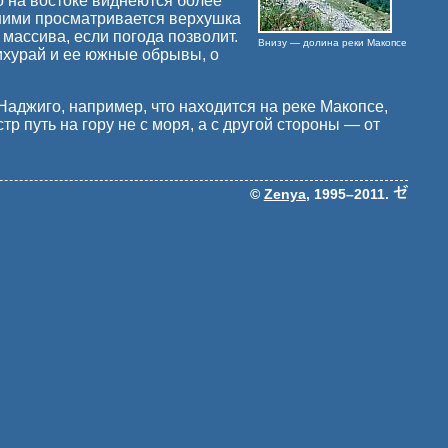
о на востоке виднеются более
 ними просматривается верхушка
массива, если погода позволит.
Внизу — долина реки Макопсе
ихурай и ее южные обрывы, о
Наджиго, например, что находится на реке Макопсе,
тр путь на гору не с моря, а с другой стороны — от
©
Zenya
, 1995–2011.