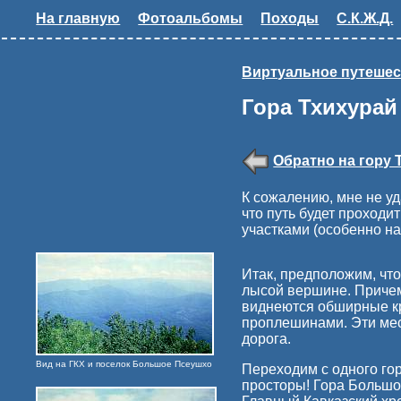
На главную
Фотоальбомы
Походы
С.К.Ж.Д.
Виртуальное путешес
Гора Тхихурай
Обратно на гору 
К сожалению, мне не уд
что путь будет проходи
участками (особенно на
Итак, предположим, что
лысой вершине. Причем,
виднеются обширные кр
проплешинами. Эти мес
дорога.
Вид на ГКХ и поселок Большое Псеушхо
Переходим с одного гор
просторы! Гора Большо