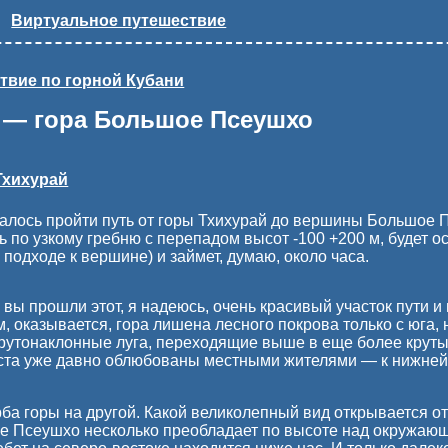
Виртуальное путешествие
твие по горной Кубани
 — гора Большое Псеушхо
Тхихурай
алось пройти путь от горы Тхихурай до вершины Большое Пс
ть по узкому гребню с перепадом высот -100 +200 м, будет
 подходе к вершине) и займет, думаю, около часа.
 вы прошли этот, я надеюсь, очень красивый участок пути и
 оказывается, гора лишена лесного покрова только с юга, н
утонаклонные луга, переходящие выше в еще более круты
та уже давно облюбованы местными жителями — к нижней 
ба горы на другой. Какой великолепный вид открывается от
е Псеушхо несколько преобладает по высоте над окружающ