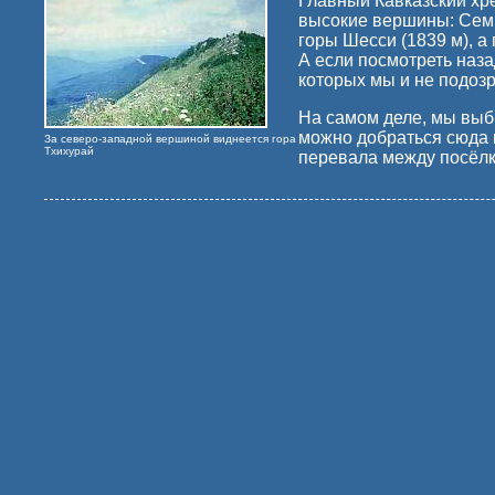
Главный Кавказский хре
высокие вершины: Семи
горы Шесси (1839 м), а
А если посмотреть наз
которых мы и не подозр
На самом деле, мы выбр
можно добраться сюда в
За северо-западной вершиной виднеется гора
Тхихурай
перевала между посёл