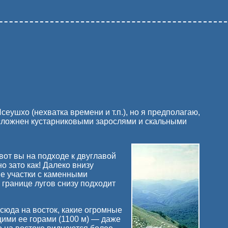
еушхо (нехватка времени и т.п.), но я предполагаю,
 осложнен кустарниковыми зарослями и скальными
 вот вы на подходе к двуглавой
о зато как! Далеко внизу
е участки с каменными
границе лугов снизу подходит
сюда на восток, какие огромные
ими ее горами (1100 м) — даже