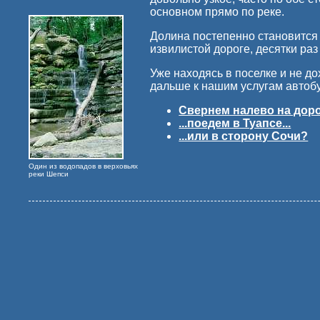
основном прямо по реке.
Долина постепенно становится 
извилистой дороге, десятки ра
Уже находясь в поселке и не до
дальше к нашим услугам автобус
Свернем налево на дорог
...поедем в Туапсе...
...или в сторону Сочи?
Один из водопадов в верховьях
реки Шепси