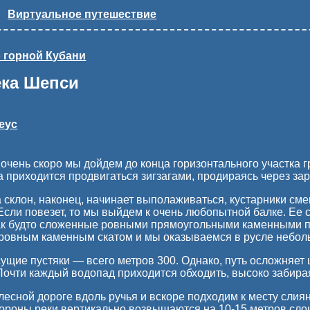
Виртуальное путешествие
 горной Кубани
ека Шепси
еус
 очень скоро мы дойдем до конца горизонтального участка 
да приходится продвигаться зигзагами, продираясь через за
а склон, наконец, начинает выполаживаться, кустарники с
 Если повезет, то мы выйдем к очень любопытной балке. Ее 
как будто сложенные ровными прямоугольными каменными пл
ровным каменным скатом и мы оказываемся в русле неболь
ущие пустяки — всего метров 300. Однако, путь осложняет
очти каждый водопад приходится обходить, высоко забирая
лесной дороге вдоль ручья и вскоре подходим к месту слия
стороны реки вертикально возвышаются на 10-15 метров сло