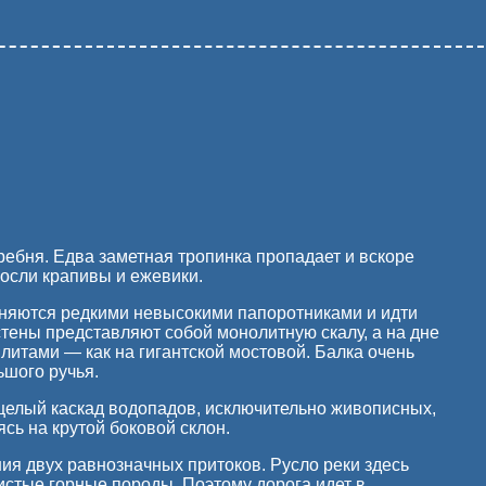
гребня. Едва заметная тропинка пропадает и вскоре
росли крапивы и ежевики.
меняются редкими невысокими папоротниками и идти
стены представляют собой монолитную скалу, а на дне
итами — как на гигантской мостовой. Балка очень
шого ручья.
 целый каскад водопадов, исключительно живописных,
сь на крутой боковой склон.
ния двух равнозначных притоков. Русло реки здесь
истые горные породы. Поэтому дорога идет в