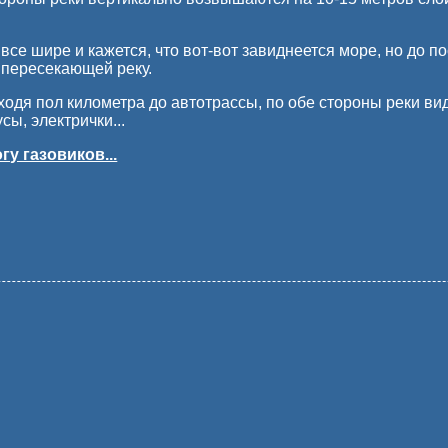
все шире и кажется, что вот-вот завиднеется море, но до п
з пересекающей реку.
ходя пол километра до автотрассы, по обе стороны реки ви
ы, электрички...
у газовиков...