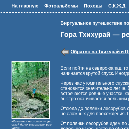
На главную
Фотоальбомы
Походы
С.К.Ж.Д.
Виртуальное путешествие по
Гора Тхихурай — р
Обратно на Тхихурай и П
Если пойти на северо-запад, то
начинается крутой спуск. Иног
Через час утомительного спуск
становится значительно легче.
встречаются ровные участки, 
быстро оканчивается большим 
Отсюда до полянки лесорубов с
но сложных для прохождения. П
«Каменная мостовая» — дно
От полянки лесорубов идем по 
сухой балки в верховьях реки
Шепси
довольно узкое, часто по обе 