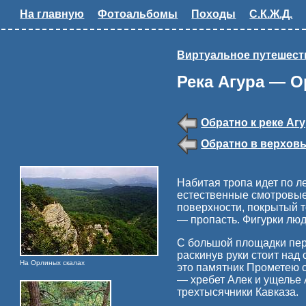
На главную
Фотоальбомы
Походы
С.К.Ж.Д.
Виртуальное путешест
Река Агура — 
Обратно к реке Аг
Обратно в верховь
Набитая тропа идет по л
естественные смотровые
поверхности, покрытый т
— пропасть. Фигурки люд
С большой площадки пере
раскинув руки стоит над
На Орлиных скалах
это памятник Прометею с
— хребет Алек и ущелье 
трехтысячники Кавказа.