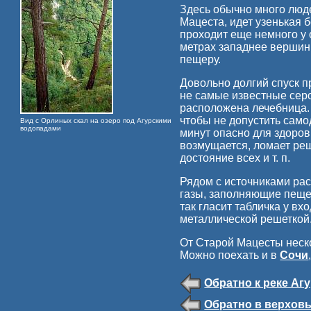
Здесь обычно много люде
Мацеста, идет узенькая
проходит еще немного у 
метрах западнее вершин
пещеру.
Довольно долгий спуск п
не самые известные сер
расположена лечебница.
чтобы не допустить само
Вид с Орлиных скал на озеро под Агурскими
водопадами
минут опасно для здоров
возмущается, ломает реш
достояние всех и т. п.
Рядом с источниками ра
газы, заполняющие пеще
так гласит табличка у в
металлической решеткой
От Старой Мацесты нескол
Можно поехать и в
Сочи
Обратно к реке Аг
Обратно в верховь