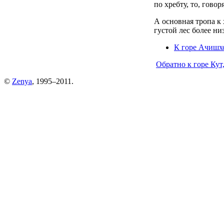
по хребту, то, гово
А основная тропа к 
густой лес более ни
К горе Ачишхо
Обратно к горе Кут
©
Zenya
, 1995–2011.