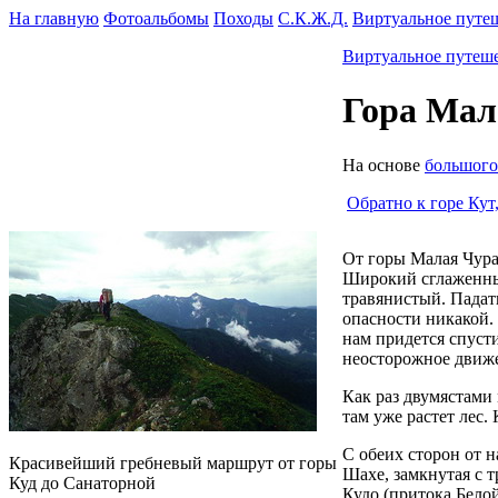
На главную
Фотоальбомы
Походы
С.К.Ж.Д.
Виртуальное путе
Виртуальное путеше
Гора Мал
На основе
большого
Обратно к горе Кут
От горы Малая Чура
Широкий сглаженный
травянистый. Падать
опасности никакой. 
нам придется спусти
неосторожное движе
Как раз двумястами
там уже растет лес
С обеих сторон от 
Красивейший гребневый маршрут от горы
Шахе, замкнутая с 
Куд до Санаторной
Кудо (притока Белой