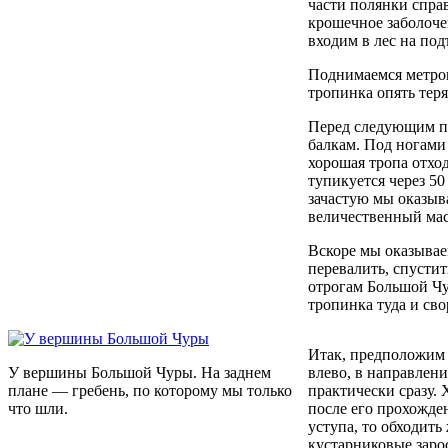
части полянки спра
крошечное заболочен
входим в лес на под
Поднимаемся метров
тропинка опять тер
Перед следующим п
балкам. Под ногами
хорошая тропа отход
тупикуется через 50
зачастую мы оказыв
величественный ма
Вскоре мы оказываем
перевалить, спусти
отрогам Большой Чу
тропинка туда и сво
Итак, предположим 
У вершины Большой Чуры. На заднем
влево, в направле
плане — гребень, по которому мы только
практически сразу.
что шли.
после его прохожден
уступа, то обходить
кустарниковые зарос