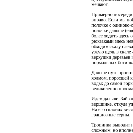
мешают.
Примерно посередин
вправо. Если мы пой
полочке с одиноко-с
полочке дальше (еще
более ходить здесь 
рюкзаками здесь нев
обходим скалу слева
узкую щель в скале
верхушки деревьев и
нормальных ботинка
Дальше путь просто
холмом, поросшей к
воды: до самой гор
великолепно просмат
Идем дальше. Забра
вершинке, откуда у
На его склонах вис
грациозные серны.
Тропинка выводит н
сложным, но вполне