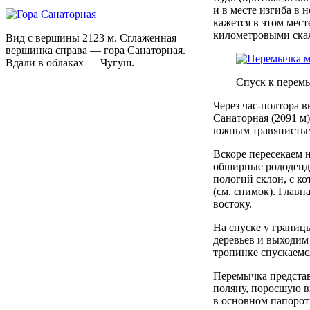
и в месте изгиба в 
кажется в этом мес
километровыми ска
Вид с вершины 2123 м. Сглаженная
вершинка справа — гора Санаторная.
Вдали в облаках — Чугуш.
Спуск к перем
Через час-полтора 
Санаторная (2091 м)
южным травянистым
Вскоре пересекаем 
обширные рододендр
пологий склон, с к
(см. снимок). Главн
востоку.
На спуске у границ
деревьев и выходим
тропинке спускаемс
Перемычка предста
поляну, поросшую в
в основном папорот