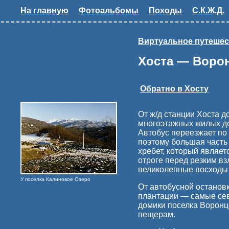
На главную
Фотоальбомы
Походы
С.К.Ж.Д.
Виртуальное путешес
Хоста — Воро
Обратно в Хосту
От ж/д станции Хоста д
многоэтажных жилых до
Автобус переезжает по 
поэтому большая часть
хребет, который являе
отроге перед резким в
великолепные восходы 
У поселка Калиновое Озеро
От автобусной остановк
плантации — самые сев
домики поселка Воронцо
пещерам.