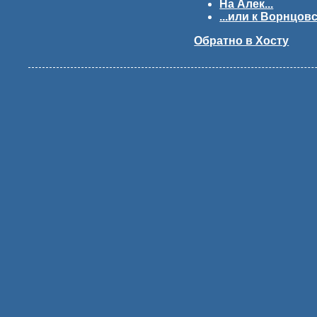
На Алек...
...или к Ворнцо
Обратно в Хосту