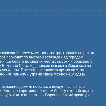
о красивой аллее мимо кинотеатра, городского рынка,
е проходит по высокой эстакаде над городом).
вий. Ее берега во многих местах высоки и обрывисты,
ку Большая Хоста и довольно высоко взбираемся на
алую Хосты. Поселок расположен прямо на этом
 ранними зимними утрами здесь можно наблюдать
последние домики поселка, а вокруг нас чайные
ая Хоста, на противоположном берегу которой видны
орону Алека, а вправо — к Воронцовскому приюту и