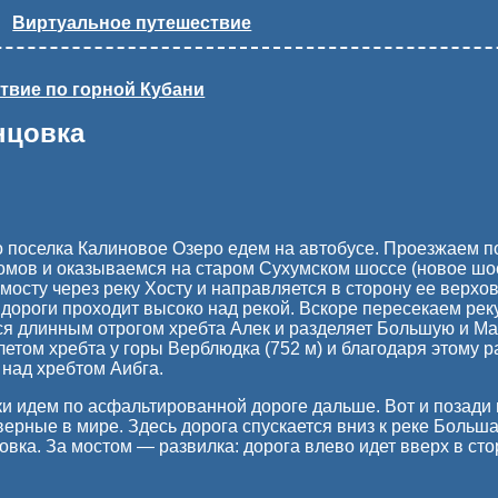
Виртуальное путешествие
твие по горной Кубани
нцовка
о поселка Калиновое Озеро едем на автобусе. Проезжаем п
мов и оказываемся на старом Сухумском шоссе (новое шосс
мосту через реку Хосту и направляется в сторону ее верхо
 дороги проходит высоко над рекой. Вскоре пересекаем ре
тся длинным отрогом хребта Алек и разделяет Большую и М
злетом хребта у горы Верблюдка (752 м) и благодаря этому
над хребтом Аибга.
и идем по асфальтированной дороге дальше. Вот и позади 
ерные в мире. Здесь дорога спускается вниз к реке Больш
вка. За мостом — развилка: дорога влево идет вверх в ст