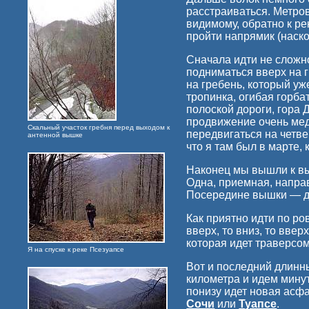
расстраиваться. Метров
видимому, обратно к ре
пройти напрямик (наск
Сначала идти не сложно
подниматься вверх на г
на гребень, который уж
тропинка, огибая горба
полоской дороги, гора 
продвижение очень медл
Скальный участок гребня перед выходом к
передвигаться на четве
антенной вышке
что я там был в марте, 
Наконец мы вышли к вы
Одна, приемная, направ
Посередине вышки — дв
Как приятно идти по ро
вверх, то вниз, то ввер
которая идет траверсом
Я на спуске к реке Псезуапсе
Вот и последний длинн
километра и идем минут
понизу идет новая асф
Сочи
или
Туапсе
.