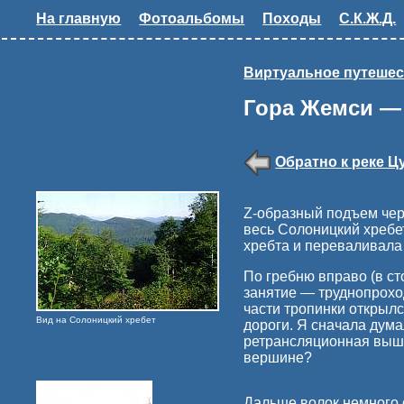
На главную
Фотоальбомы
Походы
С.К.Ж.Д.
Виртуальное путешес
Гора Жемси —
Обратно к реке 
Z-образный подъем чер
весь Солоницкий хребет
хребта и переваливала 
По гребню вправо (в ст
занятие — труднопрохо
части тропинки открылс
Вид на Солоницкий хребет
дороги. Я сначала думал
ретрансляционная вышка
вершине?
Дальше волок немного сп