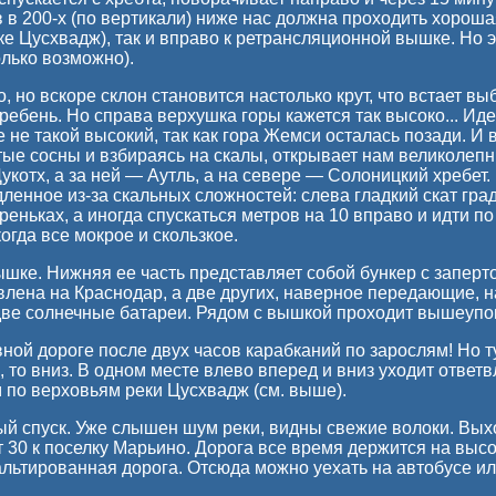
 в 200-х (по вертикали) ниже нас должна проходить хорошая
ке Цусхвадж), так и вправо к ретрансляционной вышке. Но 
олько возможно).
, но вскоре склон становится настолько крут, что встает вы
ребень. Но справа верхушка горы кажется так высоко... И
е не такой высокий, так как гора Жемси осталась позади. И
тые сосны и взбираясь на скалы, открывает нам великолепн
Дукотх, а за ней — Аутль, а на севере — Солоницкий хребет
енное из-за скальных сложностей: слева гладкий скат гра
реньках, а иногда спускаться метров на 10 вправо и идти п
когда все мокрое и скользкое.
шке. Нижняя ее часть представляет собой бункер с заперто
лена на Краснодар, а две других, наверное передающие, н
е солнечные батареи. Рядом с вышкой проходит вышеупомя
вной дороге после двух часов карабканий по зарослям! Но т
х, то вниз. В одном месте влево вперед и вниз уходит ответ
 по верховьям реки Цусхвадж (см. выше).
ый спуск. Уже слышен шум реки, видны свежие волоки. Выхо
 30 к поселку Марьино. Дорога все время держится на высот
альтированная дорога. Отсюда можно уехать на автобусе ил