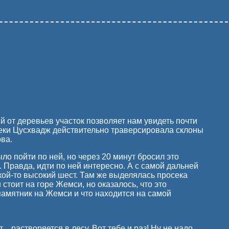
 от деревьев участок позволяет нам увидеть почти
х реки Цусхвадж действительно траверсировала склоны
ова.
ло пойти по ней, но через 20 минут бросил это
Правда, идти по ней интересно. А с самой дальней
кой-то высокий шест. Там же выделялась просека
 стоит на горе Жемси, но оказалось, что это
 памятник на Жемси и что находится на самой
..растворяется в лесу. Вот тебе и раз! Ну не надо