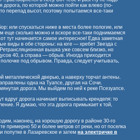
 дорога, по которой можно пойти как влево (по-
это перепад высот, поэтому попытаемся все-таки
бор: или спускаться ниже в места более пологие, или
дем еще сколько можно и вскоре все-таки поднимаемся
 вот тут начинается самое интересное! Едва заметная
ые виды в обе стороны: на юге — хребет Звезда с
. Ретрансляционная вышка уже совсем близко, но
дусов 40, а справа — обрыв. Иногда приходится
о полочке под обрывом. Правда, следует учитывать,
й металлической дверью, а наверху торчат антены.
аправлены одна на Туапсе, другая на Сочи.
нутая дорога. Мы выйдем по ней к реке Псезуапсе.
ут вдруг дорога начинает выписывать кренделя: то
вление. Я думаю, что эта дорога примыкает к той,
дим, наконец, на хорошую дорогу в районе 30-го
е примерно 50 и более метров от реки, но от поселка
и попутке в Лазаревское и затем
на электричке в