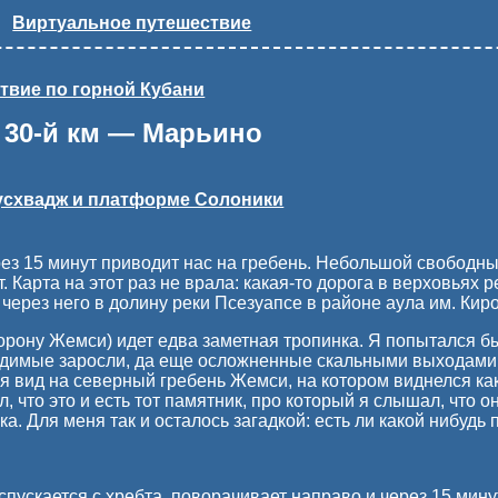
Виртуальное путешествие
твие по горной Кубани
 30-й км — Марьино
Цусхвадж и платформе Солоники
ез 15 минут приводит нас на гребень. Небольшой свободный
. Карта на этот раз не врала: какая-то дорога в верховья
через него в долину реки Псезуапсе в районе аула им. Кир
орону Жемси) идет едва заметная тропинка. Я попытался бы
димые заросли, да еще осложненные скальными выходами. 
я вид на северный гребень Жемси, на котором виднелся ка
, что это и есть тот памятник, про который я слышал, что он
. Для меня так и осталось загадкой: есть ли какой нибудь
ускается с хребта, поворачивает направо и через 15 минут .