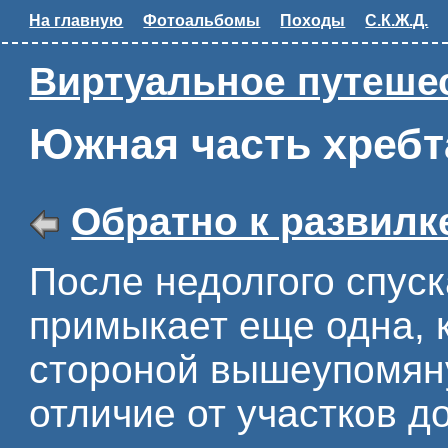
На главную
Фотоальбомы
Походы
С.К.Ж.Д.
Виртуальное путешес
Южная часть хребт
Обратно к развилк
После недолгого спуск
примыкает еще одна, 
стороной вышеупомяну
отличие от участков д