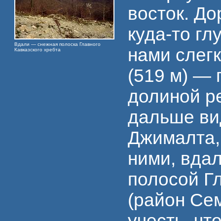
восток. До
куда-то гл
Вдали — снежная полоска Главного
нами слег
Кавказского хребта
(519 м) — 
долиной р
дальше ви
Джималта, 
ними, вдал
полосой Г
(район Сем
учесть, чт