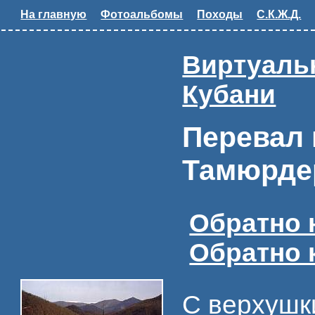
На главную
Фотоальбомы
Походы
С.К.Ж.Д.
Виртуальн
Кубани
Перевал 
Тамюрде
Обратно 
Обратно 
С верхушк