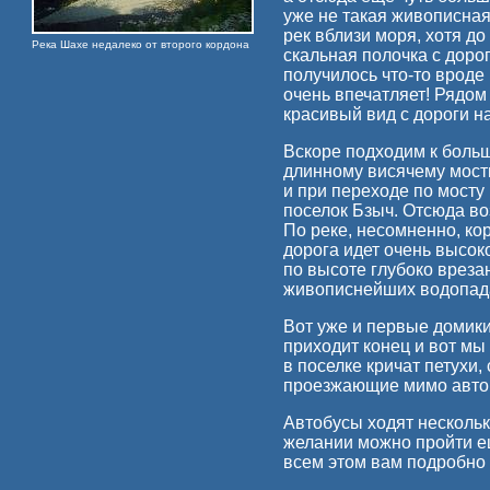
уже не такая живописная
рек вблизи моря, хотя д
Река Шахе недалеко от второго кордона
скальная полочка с дорог
получилось что-то вроде
очень впечатляет! Рядом
красивый вид с дороги на
Вскоре подходим к больш
длинному висячему мост
и при переходе по мосту
поселок Бзыч. Отсюда во
По реке, несомненно, ко
дорога идет очень высок
по высоте глубоко вреза
живописнейших водопад
Вот уже и первые домики
приходит конец и вот мы
в поселке кричат петухи
проезжающие мимо авто
Автобусы ходят нескольк
желании можно пройти ещ
всем этом вам подробно 