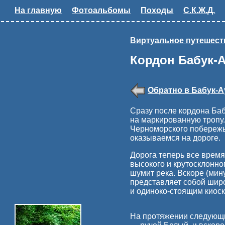
На главную
Фотоальбомы
Походы
С.К.Ж.Д.
Виртуальное путешест
Кордон Бабук-
Обратно в Бабук-А
Сразу после кордона Баб
на маркированную тропу
Черноморского побережь
оказываемся на дороге.
Дорога теперь все время
высокого и крутосклонно
шумит река. Вскоре (мин
представляет собой широ
и одиноко-стоящим киоск
На протяжении следующи