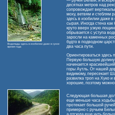
— ручей Белый, и вскоре
десятках метров над рек
сопровождает вертикаль
моху, ветвям и стеблям 
здесь в изобилии даже в 
сырая. Иногда стена как
круто вверх узкую лощин
обрывается с уступа во
заросли на каменных рос
будто в подводном царств
Водопады здесь в изобилии даже в сухое
два часа пути.
время года
Ориентироваться здесь 
Первую большую долину м
начинается красивейший 
горы Аутль. От нашей дор
видимому, пересекает Шах
развилка троп на Хуко и 
хорошие, поэтому можно 
Следующая большая доли
еще меньше часа ходьбы
протекает большой руче
примерно с ручьем Белым.
а отсюда еще чуть больш