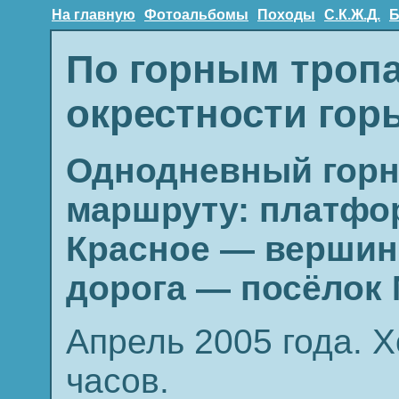
На главную
Фотоальбомы
Походы
С.К.Ж.Д.
Б
По горным тропа
окрестности гор
Однодневный горн
маршруту: платфо
Красное — вершин
дорога — посёлок
Апрель 2005 года. 
часов.