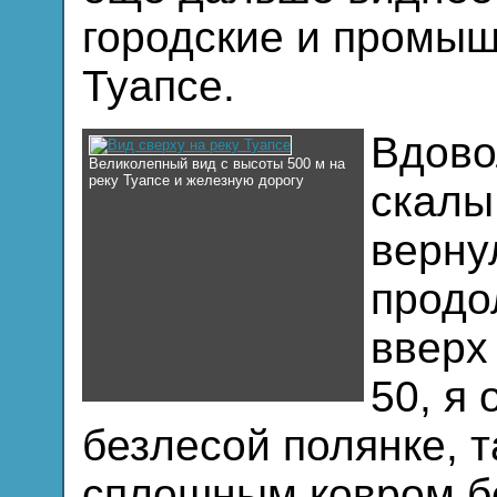
городские и промы
Туапсе.
Вдово
Великолепный вид с высоты 500 м на
реку Туапсе и железную дорогу
скалы
верну
продо
вверх
50, я
безлесой полянке, 
сплошным ковром бе