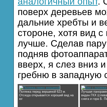
аналогичный опыт
.
поверх деревьев мо
дальние хребты и 
стороне, хотя вид с
лучше. Сделав пару
подняв фотоаппарат
вверх, я слез вниз 
гребню в западную 
Полянка перед вершиной 623 м.
Лучшая панорамна
Отсюда открывается хороший вид на
виден ГКХ (слева
юг
снега и гора Б. П