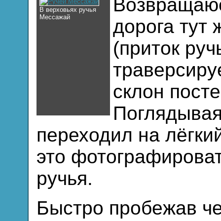
Возвращаюс
В верховьях ручья
Мессажай
дорога тут 
(приток руч
траверсиру
склон посте
Поглядывая 
переходил на лёгкий
это фотографирова
ручья.
Быстро пробежав че